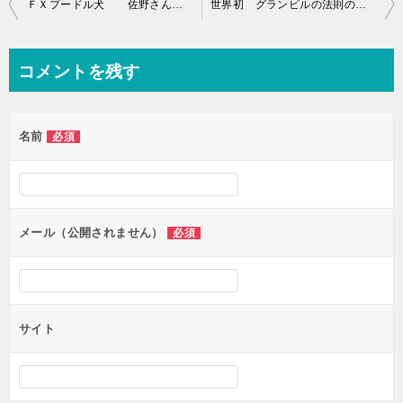
投
ＦＸプードル犬 佐野さん損切りでした。
世界初 グランビルの法則の真実
稿
ナ
コメントを残す
ビ
ゲ
名前
必須
ー
シ
ョ
ン
メール（公開されません）
必須
サイト