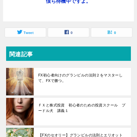
僕ら待機中ですよ。
Tweet
0
0
関連記事
FX初心者向けのグランビルの法則２をマスターし
て、FXで勝つ。
ＦＸと株式投資 初心者のための投資スクール プ
ードル犬 講義１
【FXのセオリー】グランビルの法則とエリオット