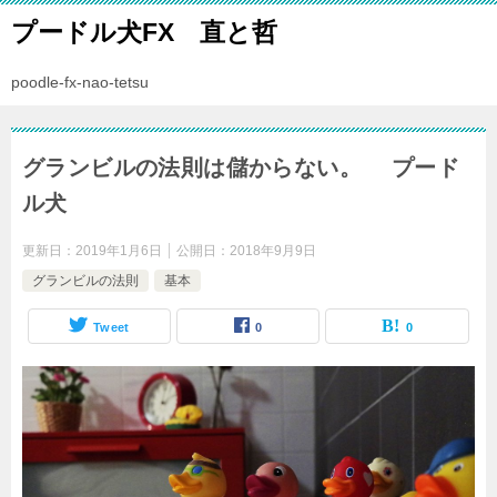
プードル犬FX 直と哲
poodle-fx-nao-tetsu
グランビルの法則は儲からない。 プード
ル犬
更新日：
2019年1月6日
公開日：
2018年9月9日
グランビルの法則
基本
Tweet
0
0