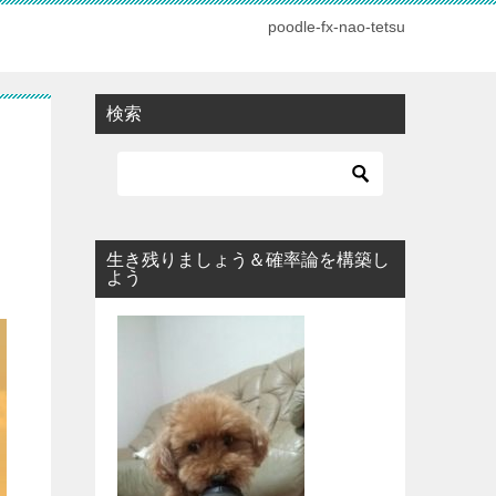
poodle-fx-nao-tetsu
検索
生き残りましょう＆確率論を構築し
よう