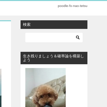
poodle-fx-nao-tetsu
検索
生き残りましょう＆確率論を構築し
よう