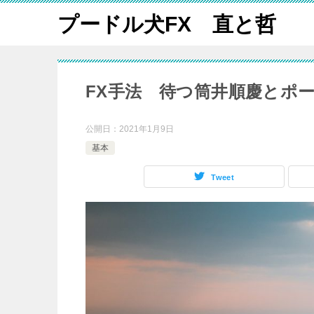
プードル犬FX 直と哲
FX手法 待つ筒井順慶とポ
公開日：
2021年1月9日
基本
Tweet