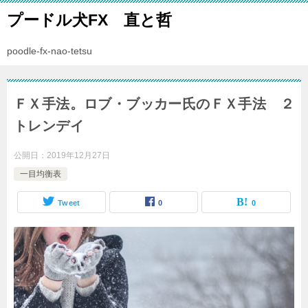
プードル犬FX 直と哲
poodle-fx-nao-tetsu
ＦＸ手法。ロブ・ブッカー氏のＦＸ手法 ２
トレンデイ
公開日：
2019年12月27日
一目均衡表
Tweet
0
0