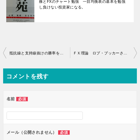
株とFXのチャート勉強 一目均衡表の基本を勉強
し負けない投資家になる。
投
抵抗線と支持線抜けの勝率を高める。
ＦＸ理論 ロブ・ブッカーさんの２つのライン手法は有効か？
稿
ナ
コメントを残す
ビ
ゲ
名前
必須
ー
シ
ョ
ン
メール（公開されません）
必須