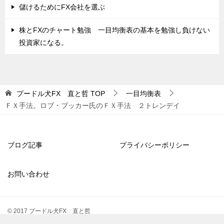
儲けるためにFX会社を選ぶ
株とFXのチャート勉強 一目均衡表の基本を勉強し負けない
投資家になる。
プードル犬FX 直と哲
TOP
一目均衡表
ＦＸ手法。ロブ・ブッカー氏のＦＸ手法 ２トレンデイ
ブログ記事
プライバシーポリシー
お問い合わせ
© 2017 プードル犬FX 直と哲