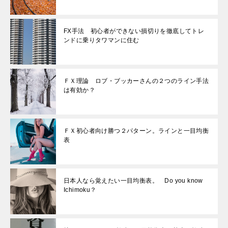
FX手法 初心者ができない損切りを徹底してトレ
ンドに乗りタワマンに住む
ＦＸ理論 ロブ・ブッカーさんの２つのライン手法
は有効か？
ＦＸ初心者向け勝つ２パターン。ラインと一目均衡
表
日本人なら覚えたい一目均衡表。 Do you know
Ichimoku？