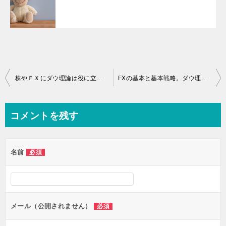
投
株やＦＸにダウ理論は役に立つのか？ そしてＳ戦法とダウ理論。
FXの基本と基本戦略。ダウ理論で利益を伸ばしていく
稿
ナ
コメントを残す
ビ
ゲ
名前
必須
ー
シ
ョ
ン
メール（公開されません）
必須