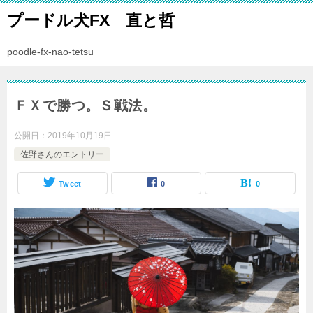
プードル犬FX 直と哲
poodle-fx-nao-tetsu
ＦＸで勝つ。Ｓ戦法。
公開日：
2019年10月19日
佐野さんのエントリー
Tweet
0
0