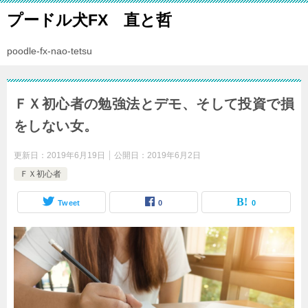
プードル犬FX 直と哲
poodle-fx-nao-tetsu
ＦＸ初心者の勉強法とデモ、そして投資で損
をしない女。
更新日：
2019年6月19日
公開日：
2019年6月2日
ＦＸ初心者
Tweet
0
0