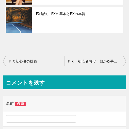
FX勉強、FXの基本とFXの本質
投
ＦＸ初心者の投資
ＦＸ 初心者向け 儲かる手法の検証
稿
ナ
コメントを残す
ビ
ゲ
名前
必須
ー
シ
ョ