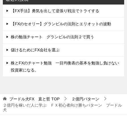
【FX手法】勇気を出して逆張り戦法でトライする
【FXのセオリー】グランビルの法則とエリオットの波動
株の勉強チャート グランビルの法則２で買う
儲けるためにFX会社を選ぶ
株とFXのチャート勉強 一目均衡表の基本を勉強し負けない
投資家になる。
プードル犬FX 直と哲
TOP
２億円パターン
２億円を稼いだ人に学ぶ ＦＸ初心者向け勝ちパターン プードル
犬