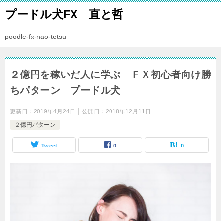
プードル犬FX 直と哲
poodle-fx-nao-tetsu
２億円を稼いだ人に学ぶ ＦＸ初心者向け勝
ちパターン プードル犬
更新日：
2019年4月24日
公開日：
2018年12月11日
２億円パターン
Tweet
0
0