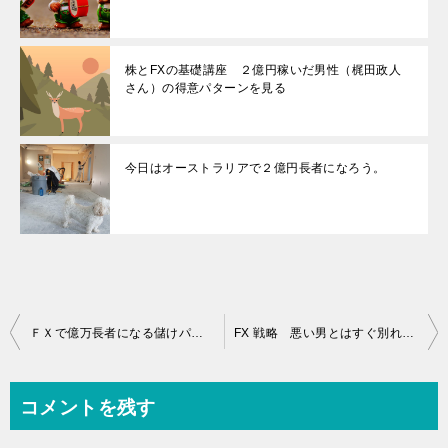
株とFXの基礎講座 ２億円稼いだ男性（梶田政人
さん）の得意パターンを見る
今日はオーストラリアで２億円長者になろう。
投
ＦＸで億万長者になる儲けパターンとは？
FX 戦略 悪い男とはすぐ別れ、いい男とは長く付き合う。ichimoku
稿
ナ
コメントを残す
ビ